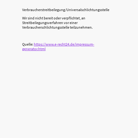
Verbraucherstreitbeilegung/Universalschlichtungsstelle
Wir sind nicht bereit oder verpflichtet, an
Streitbeilegungsverfahren vor einer
Verbraucherschlichtungsstelle teilzunehmen.
Quelle:
https://www.e-recht24.de/impressum-
generator.html