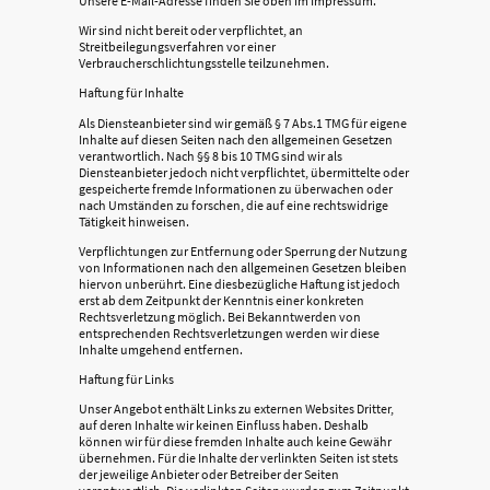
Unsere E-Mail-Adresse finden Sie oben im Impressum.
Wir sind nicht bereit oder verpflichtet, an
Streitbeilegungsverfahren vor einer
Verbraucherschlichtungsstelle teilzunehmen.
Haftung für Inhalte
Als Diensteanbieter sind wir gemäß § 7 Abs.1 TMG für eigene
Inhalte auf diesen Seiten nach den allgemeinen Gesetzen
verantwortlich. Nach §§ 8 bis 10 TMG sind wir als
Diensteanbieter jedoch nicht verpflichtet, übermittelte oder
gespeicherte fremde Informationen zu überwachen oder
nach Umständen zu forschen, die auf eine rechtswidrige
Tätigkeit hinweisen.
Verpflichtungen zur Entfernung oder Sperrung der Nutzung
von Informationen nach den allgemeinen Gesetzen bleiben
hiervon unberührt. Eine diesbezügliche Haftung ist jedoch
erst ab dem Zeitpunkt der Kenntnis einer konkreten
Rechtsverletzung möglich. Bei Bekanntwerden von
entsprechenden Rechtsverletzungen werden wir diese
Inhalte umgehend entfernen.
Haftung für Links
Unser Angebot enthält Links zu externen Websites Dritter,
auf deren Inhalte wir keinen Einfluss haben. Deshalb
können wir für diese fremden Inhalte auch keine Gewähr
übernehmen. Für die Inhalte der verlinkten Seiten ist stets
der jeweilige Anbieter oder Betreiber der Seiten