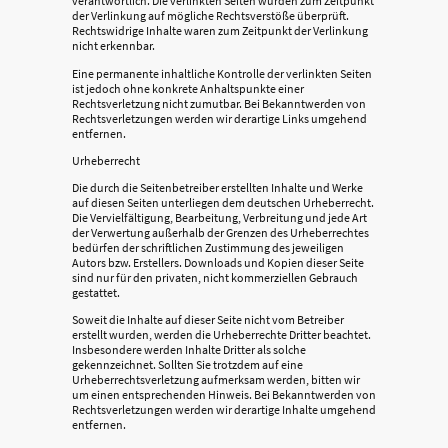
verantwortlich. Die verlinkten Seiten wurden zum Zeitpunkt
der Verlinkung auf mögliche Rechtsverstöße überprüft.
Rechtswidrige Inhalte waren zum Zeitpunkt der Verlinkung
nicht erkennbar.
Eine permanente inhaltliche Kontrolle der verlinkten Seiten
ist jedoch ohne konkrete Anhaltspunkte einer
Rechtsverletzung nicht zumutbar. Bei Bekanntwerden von
Rechtsverletzungen werden wir derartige Links umgehend
entfernen.
Urheberrecht
Die durch die Seitenbetreiber erstellten Inhalte und Werke
auf diesen Seiten unterliegen dem deutschen Urheberrecht.
Die Vervielfältigung, Bearbeitung, Verbreitung und jede Art
der Verwertung außerhalb der Grenzen des Urheberrechtes
bedürfen der schriftlichen Zustimmung des jeweiligen
Autors bzw. Erstellers. Downloads und Kopien dieser Seite
sind nur für den privaten, nicht kommerziellen Gebrauch
gestattet.
Soweit die Inhalte auf dieser Seite nicht vom Betreiber
erstellt wurden, werden die Urheberrechte Dritter beachtet.
Insbesondere werden Inhalte Dritter als solche
gekennzeichnet. Sollten Sie trotzdem auf eine
Urheberrechtsverletzung aufmerksam werden, bitten wir
um einen entsprechenden Hinweis. Bei Bekanntwerden von
Rechtsverletzungen werden wir derartige Inhalte umgehend
entfernen.